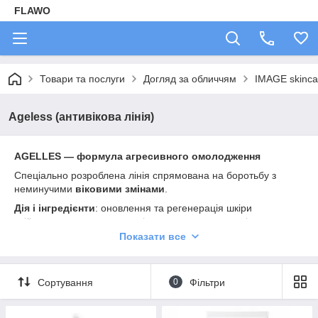
FLAWO
Товари та послуги
Догляд за обличчям
IMAGE skinca
Ageless (антивікова лінія)
AGELLES — формула агресивного омолодження
Спеціально розроблена лінія спрямована на боротьбу з
неминучими
віковими змінами
.
Дія і інгредієнти
: оновлення та регенерація шкіри
здійснюється за рахунок вмісту комплексу пептидів,
антиоксидантів, рослинних стовбурових клітин, ретинолу,
Показати все
эксфолиирующих кислот.
Результат
: комплексне щоденне використання коштів лінійки
AGELLES забезпечує повний догляд за пігментованої та
Сортування
0
Фільтри
вікової шкірою, усуває пошкодження, викликані сонячним
впливом, висвітлює пігментацію, згладжує зморшки і