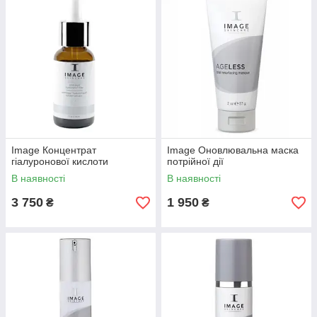
запобігає їх появі. Серія не включає денний крем, так як
продукти з ретинолом рекомендуються для вечірнього
нанесення.
У серію входять крем-ліфтинг для повік, відновлююча маска і
концентрат гіалуронової кислоти, збагачений олією абрикоса
(подано нижче).
Image Концентрат
Image Оновлювальна маска
гіалуронової кислоти
потрійної дії
В наявності
В наявності
3 750
1 950
₴
₴