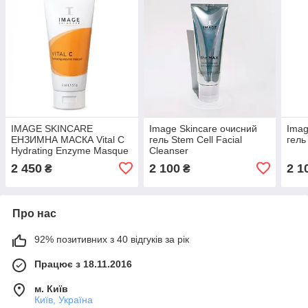
IMAGE SKINCARE
Image Skincare очисний
Imag
ЕНЗИМНА МАСКА Vital C
гель Stem Cell Facial
гель
Hydrating Enzyme Masque
Cleanser
2 450
2 100
2 1
₴
₴
Про нас
92% позитивних з 40 відгуків за рік
Працює з 18.11.2016
м. Київ
Київ, Україна