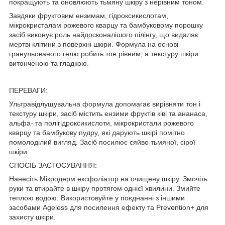
покращують та оновлюють тьмяну шкіру з нерівним тоном.
Завдяки фруктовим ензимам, гідроксикислотам,
мікрокристалам рожевого кварцу та бамбуковому порошку
засіб виконує роль найдосконалішого пілінгу, що видаляє
мертві клітини з поверхні шкіри. Формула на основі
гранульованого гелю робить тон рівним, а текстуру шкіри
витонченою та гладкою.
ПЕРЕВАГИ:
Ультравідлущувальна формула допомагає вирівняти тон і
текстуру шкіри, засіб містить ензими фруктів ківі та ананаса,
альфа- та полігідроксикислоти, мікрокристали рожевого
кварцу та бамбукову пудру, які дарують шкірі помітно
помолоділий вигляд. Засіб посилює сяйво тьмяної, сірої
шкіри.
СПОСІБ ЗАСТОСУВАННЯ:
Нанесіть Мікродерм ексфоліатор на очищену шкіру. Змочіть
руки та втирайте в шкіру протягом однієї хвилини. Змийте
теплою водою. Використовуйте у поєднанні з іншими
засобами Ageless для посилення ефекту та Prevention+ для
захисту шкіри.