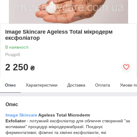
Image Skincare Ageless Total мікродерм
ексфоліатор
В наявності
Роздріб
2 250
₴
Опис
Характеристики
Доставка
Оплата
Умови п
Опис
Image Skincare
Ageless Total Microderm
Exfoliator
- потужний ексфоліатор для обличчя створений "за
мотивами" процедур мікродермабразії. Поєднує
ферментативні, фізичні та хімічні ексфоліанти, які