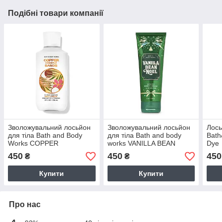
Подібні товари компанії
Зволожувальний лосьйон
Зволожувальний лосьйон
Лось
для тіла Bath and Body
для тіла Bath and body
Bath
Works COPPER
works VANILLA BEAN
Dye
COCONUT SANDS
NOEL
450
450
450
₴
₴
Купити
Купити
Про нас