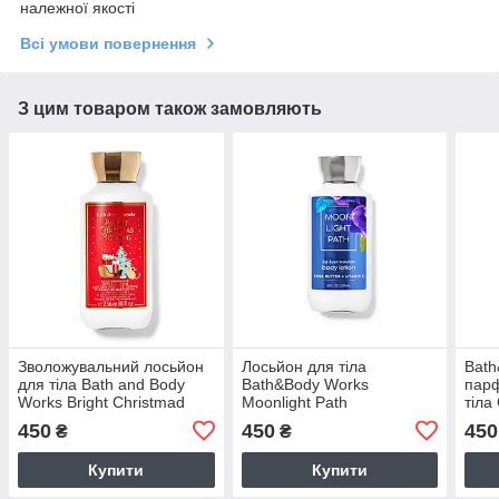
належної якості
Всі умови повернення
З цим товаром також замовляють
Зволожувальний лосьйон
Лосьйон для тіла
Bath
для тіла Bath and Body
Bath&Body Works
пар
Works Bright Christmad
Moonlight Path
тіл
Morning
DRO
450
450
450
₴
₴
Купити
Купити