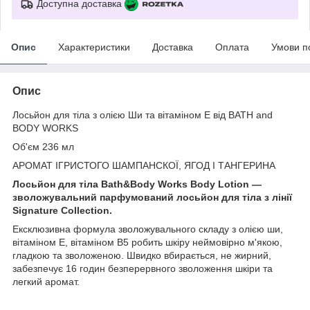
Доступна доставка
Опис
Характеристики
Доставка
Оплата
Умови п
Опис
Лосьйон для тіла з олією Ши та вітаміном Е від BATH and
BODY WORKS
Об'єм 236 мл
АРОМАТ ІГРИСТОГО ШАМПАНСКОЇ, ЯГОД І ТАНГЕРИНА
Лосьйон для тіла Bath&Body Works Body Lotion —
зволожувальний парфумований лосьйон для тіла з лінії
Signature Collection.
Ексклюзивна формула зволожувального складу з олією ши,
вітаміном Е, вітаміном B5 робить шкіру неймовірно м'якою,
гладкою та зволоженою. Швидко вбирається, не жирний,
забезпечує 16 годин безперервного зволоження шкіри та
легкий аромат.