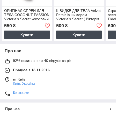
ОРИГІНАЛ СПРЕЙ ДЛЯ
ШВИДКЕ ДЛЯ ТЕЛА Velvet
Скра
ТЕЛА COCONUT PASSION
Petals із шимером
secr
Victoria's Secret кокосовий
Victoria's Secret ( Вікторія
Elde
Сікрет)
550
500
600
₴
₴
Купити
Купити
Про нас
92% позитивних з 40 відгуків за рік
Працює з 18.11.2016
м. Київ
Київ, Україна
Контакти
Про нас