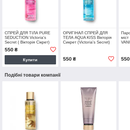
СПРЕЙ ДЛЯ ТІЛА PURE
ОРИГІНАЛ СПРЕЙ ДЛЯ
Пар
SEDUCTION Victoria's
ТЕЛА AQUA KISS Вікторія
міст
Secret ( Вікторія Сікрет)
Сикрет (Victoria's Secret)
VAN
550
₴
550
550
₴
Купити
Подібні товари компанії