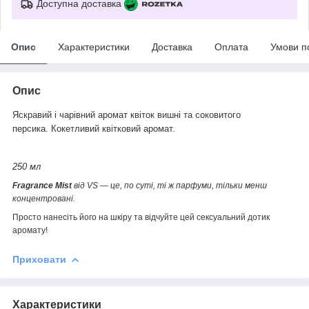
Доступна доставка
Опис
Характеристики
Доставка
Оплата
Умови п
Опис
Яскравий і чарівний аромат квіток вишні та соковитого
персика.
Кокетливий квітковий аромат.
250 мл
Fragrance Mist
від VS — це, по суті, ті ж парфуми, тільки менш
концентровані.
Просто нанесіть його на шкіру та відчуйте цей сексуальний дотик
аромату!
Приховати
Характеристики