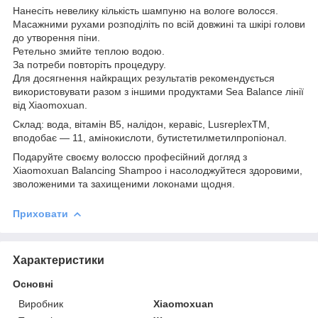
Нанесіть невелику кількість шампуню на вологе волосся.
Масажними рухами розподіліть по всій довжині та шкірі голови
до утворення піни.
Ретельно змийте теплою водою.
За потреби повторіть процедуру.
Для досягнення найкращих результатів рекомендується
використовувати разом з іншими продуктами Sea Balance лінії
від Xiaomoxuan.
Склад: вода, вітамін B5, налідон, керавіс, LusreplexTM,
вподобає — 11, амінокислоти, бутистетилметилпропіонал.
Подаруйте своєму волоссю професійний догляд з
Xiaomoxuan Balancing Shampoo і насолоджуйтеся здоровими,
зволоженими та захищеними локонами щодня.
Приховати
Характеристики
Основні
Виробник
Xiaomoxuan