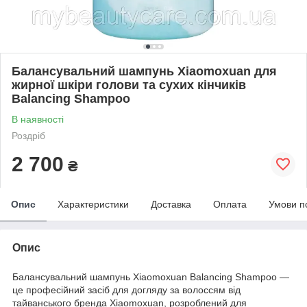
Балансувальний шампунь Xiaomoxuan для
жирної шкіри голови та сухих кінчиків
Balancing Shampoo
В наявності
Роздріб
2 700
₴
Опис
Характеристики
Доставка
Оплата
Умови п
Опис
Балансувальний шампунь Xiaomoxuan Balancing Shampoo —
це професійний засіб для догляду за волоссям від
тайванського бренда Xiaomoxuan, розроблений для