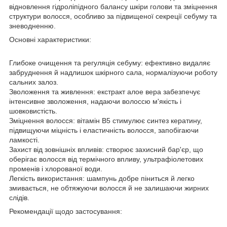
відновлення гідроліпідного балансу шкіри голови та зміцнення
структури волосся, особливо за підвищеної секреції себуму та
зневодненню.
Основні характеристики:
Глибоке очищення та регуляція себуму: ефективно видаляє
забруднення й надлишок шкірного сала, нормалізуючи роботу
сальних залоз.
Зволоження та живлення: екстракт алое вера забезпечує
інтенсивне зволоження, надаючи волоссю м'якість і
шовковистість.
Зміцнення волосся: вітамін B5 стимулює синтез кератину,
підвищуючи міцність і еластичність волосся, запобігаючи
ламкості.
Захист від зовнішніх впливів: створює захисний бар'єр, що
оберігає волосся від термічного впливу, ультрафіолетових
променів і хлорованої води.
Легкість використання: шампунь добре піниться й легко
змивається, не обтяжуючи волосся й не залишаючи жирних
слідів.
Рекомендації щодо застосування: