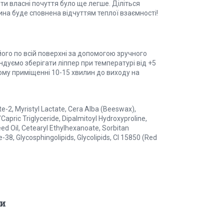
ти власні почуття було ще легше. Діліться
на буде сповнена відчуттям теплої взаємності!
 його по всій поверхні за допомогою зручного
дуємо зберігати ліппер при температурі від +5
ому приміщенні 10-15 хвилин до виходу на
e-2, Myristyl Lactate, Cera Alba (Beeswax),
Capric Triglyceride, Dipalmitoyl Hydroxyproline,
ed Oil, Cetearyl Ethylhexanoate, Sorbitan
-38, Glycosphingolipids, Glycolipids, CI 15850 (Red
и