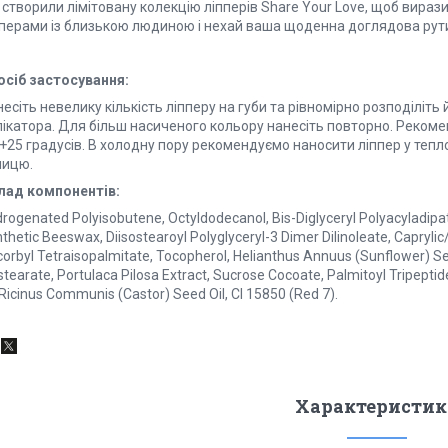
створили лімітовану колекцію ліпперів Share Your Love, щоб вирази
пперами із близькою людиною і нехай ваша щоденна доглядова рути
осіб застосування:
есіть невелику кількість ліпперу на губи та рівномірно розподіліть
ікатора. Для більш насиченого кольору нанесіть повторно. Рекомен
+25 градусів. В холодну пору рекомендуємо наносити ліппер у тепл
лицю.
лад компонентів:
rogenated Polyisobutene, Octyldodecanol, Bis-Diglyceryl Polyacyladipat
thetic Beeswax, Diisostearoyl Polyglyceryl-3 Dimer Dilinoleate, Caprylic/
orbyl Tetraisopalmitate, Tocopherol, Helianthus Annuus (Sunflower) Se
stearate, Portulaca Pilosa Extract, Sucrose Cocoate, Palmitoyl Tripeptide
 Ricinus Communis (Castor) Seed Oil, CI 15850 (Red 7).
Характеристик