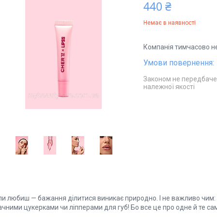
440 ₴
Немає в наявності
Компанія тимчасово н
Законом не передбаче
належної якості
ли любиш — бажання ділитися виникає природно. І не важливо чим: 
чними цукерками чи ліпперами для губ! Бо все це про одне й те са