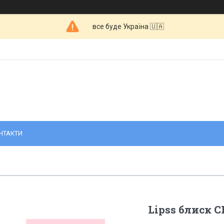
все буде Україна 🇺🇦
НТАКТИ
Lipss блиск 