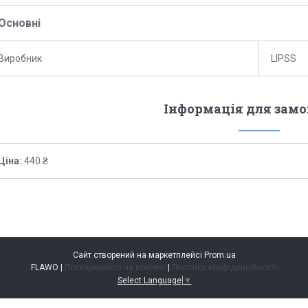
Основні
Виробник
LIPSS
Інформація для зам
Ціна:
440 ₴
Сайт створений на маркетплейсі
Prom.ua
FLAWO |
Поскаржитися на контент
|
Політика конфіденційності
Select Language
▼