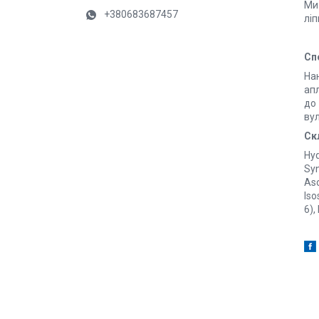
Ми 
+380683687457
лі
Сп
Нан
апл
до 
ву
Ск
Hyd
Syn
Asc
Iso
6),