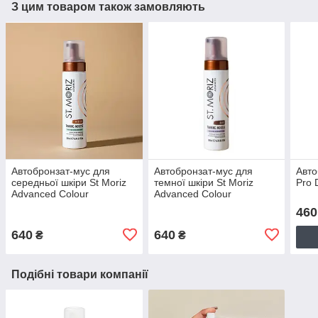
З цим товаром також замовляють
Автобронзат-мус для
Автобронзат-мус для
Авто
середньої шкіри St Moriz
темної шкіри St Moriz
Pro 
Advanced Colour
Advanced Colour
Correcting Mousse Medium
Correcting Mousse Dark
460
200ml
200ml
640
640
₴
₴
Подібні товари компанії