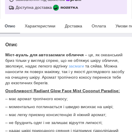
Доступна доставка
Опис
Характеристики
Доставка
Оплата
Умови п
Опис
Міст-вуаль для автозасмаги обличчя
– це, як океанський
бриз тільки у вигляді спрею, що не обтяжує шкіру обличчя,
зволожує, надає легкого відтінку
засмаги
та сяйва. Можна
наносити як поверх макіяжу, так і у якості доглядового засобу
на очищену шкіру. Аромат тропічного кокосу перенесе тебе
до екзотичних берегів.
Особливості Radiant Glow Face Mist Coconut Paradise:
– має аромат тропічного кокосу;
– моментально поглинається і швидко висихає на шкірі;
– має легку приємну консистенцію й ніжний аромат;
– не бруднить одяг і не залишає відчуття липкості;
– надає шкірі природного сяяння і підтримує гідроліпідний