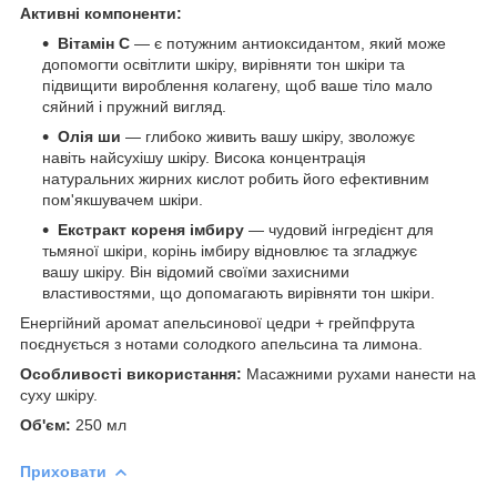
Активні компоненти:
Вітамін С
— є потужним антиоксидантом, який може
допомогти освітлити шкіру, вирівняти тон шкіри та
підвищити вироблення колагену, щоб ваше тіло мало
сяйний і пружний вигляд.
Олія ши
— глибоко живить вашу шкіру, зволожує
навіть найсухішу шкіру. Висока концентрація
натуральних жирних кислот робить його ефективним
пом'якшувачем шкіри.
Екстракт кореня імбиру
— чудовий інгредієнт для
тьмяної шкіри, корінь імбиру відновлює та згладжує
вашу шкіру. Він відомий своїми захисними
властивостями, що допомагають вирівняти тон шкіри.
Енергійний аромат апельсинової цедри + грейпфрута
поєднується з нотами солодкого апельсина та лимона.
Особливості використання:
Масажними рухами нанести на
суху шкіру.
Об'єм:
250 мл
Приховати