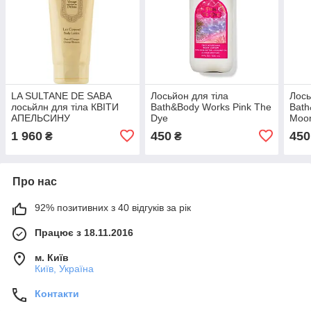
LA SULTANE DE SABA
Лосьйон для тіла
Лось
лосьйлн для тіла КВІТИ
Bath&Body Works Pink The
Bath
АПЕЛЬСИНУ
Dye
Moon
1 960
450
450
₴
₴
Про нас
92% позитивних з 40 відгуків за рік
Працює з 18.11.2016
м. Київ
Київ, Україна
Контакти