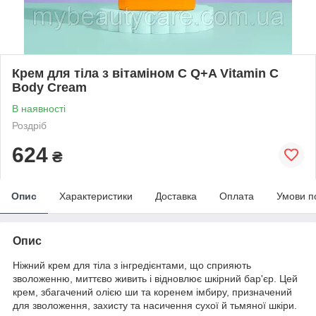
Крем для тіла з вітаміном C Q+A Vitamin C
Body Cream
В наявності
Роздріб
624
₴
Опис
Характеристики
Доставка
Оплата
Умови п
Опис
Ніжний крем для тіла з інгредієнтами, що сприяють
зволоженню, миттєво живить і відновлює шкірний бар'єр. Цей
крем, збагачений олією ши та коренем імбиру, призначений
для зволоження, захисту та насичення сухої й тьмяної шкіри.