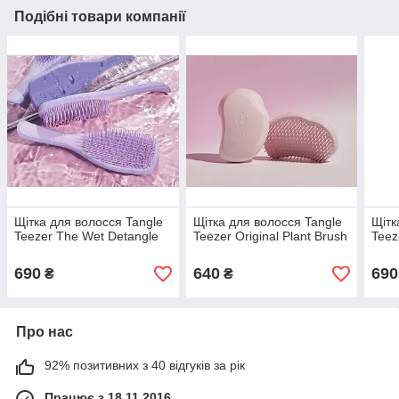
Подібні товари компанії
Щітка для волосся Tangle
Щітка для волосся Tangle
Щітк
Teezer The Wet Detangle
Teezer Original Plant Brush
Teez
690
640
690
₴
₴
Про нас
92% позитивних з 40 відгуків за рік
Працює з 18.11.2016