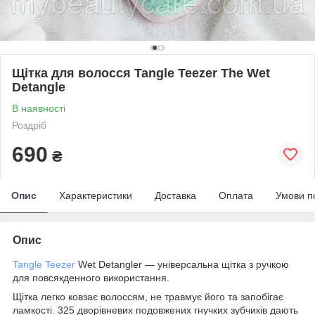
Щітка для волосся Tangle Teezer The Wet
Detangle
В наявності
Роздріб
690
₴
Опис
Характеристики
Доставка
Оплата
Умови п
Опис
Tangle Teezer
Wet Detangler — універсальна щітка з ручкою
для повсякденного використання.
Щітка легко ковзає волоссям, не травмує його та запобігає
ламкості. 325 дворівневих подовжених гнучких зубчиків дають