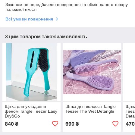
Законом не передбачено повернення та обмін даного товару
належної якості
Всі умови повернення
З цим товаром також замовляють
Щітка для укладання
Щітка для волосся Tangle
Щітк
феном Tangle Teezer Easy
Teezer The Wet Detangle
Teez
Dry&Go
Deta
840
690
470
₴
₴