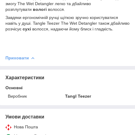
змогу The Wet Detangler легко та дбайливо
розплутувати
вологі
волосся.
Завдяки ергономічній ручці щіткою зручно користуватися
навіть у душі. Tangle Teezer The Wet Detangler також дбайливо
розчісує
сухі
волосся, надаючи йому блиск і гладкість.
Приховати
Характеристики
Основні
Виробник
Tangl Teezer
Умови доставки
Нова Пошта