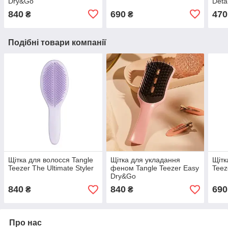
Dry&Go
Deta
840
690
470
₴
₴
Подібні товари компанії
Щітка для волосся Tangle
Щітка для укладання
Щітк
Teezer The Ultimate Styler
феном Tangle Teezer Easy
Teez
Dry&Go
840
840
690
₴
₴
Про нас