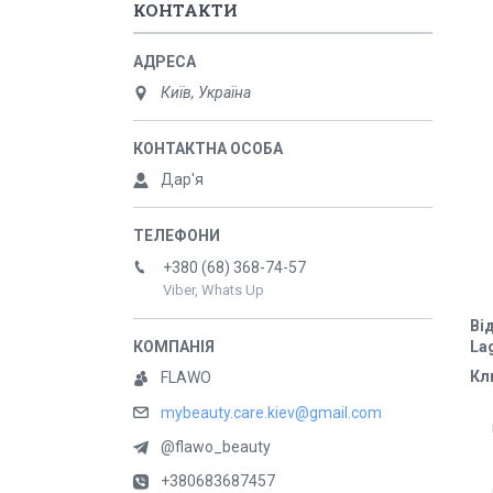
КОНТАКТИ
Київ, Україна
Дар'я
+380 (68) 368-74-57
Viber, Whats Up
Ві
La
Кл
FLAWO
mybeauty.care.kiev@gmail.com
@flawo_beauty
+380683687457