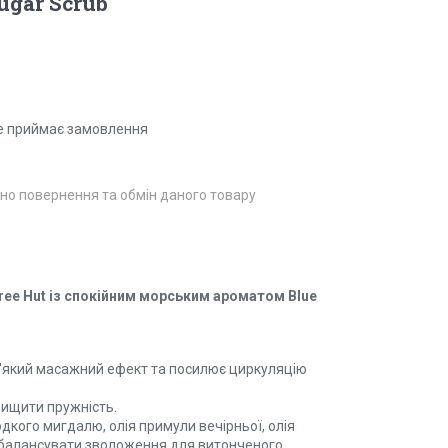
ugar Scrub
е приймає замовлення
но повернення та обмін даного товару
ree Hut із спокійним морським ароматом Blue
м'який масажний ефект та посилює циркуляцію
вищити пружність.
одкого мигдалю, олія примули вечірньої, олія
 збалансувати зволоження для витонченого