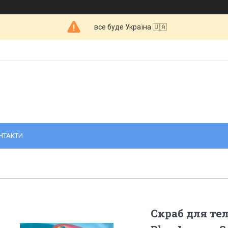
все буде Україна 🇺🇦
НТАКТИ
Скраб для те