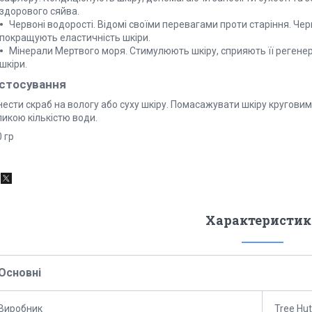
здорового сяйва.
Червоні водорості. Відомі своїми перевагами проти старіння. Че
покращують еластичність шкіри.
Мінерали Мертвого моря. Стимулюють шкіру, сприяють її регене
шкіри.
стосування
нести скраб на вологу або суху шкіру. Помасажувати шкіру кругови
икою кількістю води.
 гр
Характеристик
Основні
Виробник
Tree Hut