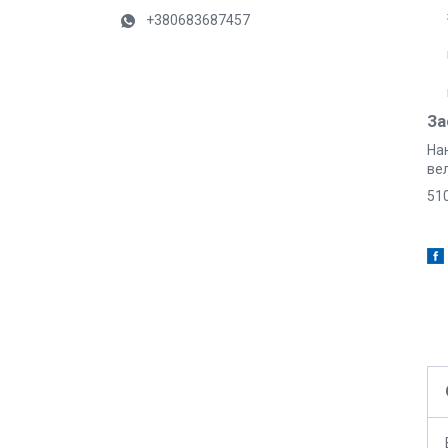
+380683687457
За
На
вел
510