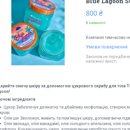
Blue Lagoon S
800 ₴
В наявності
Компанія тимчасово н
Законом не передбаче
належної якості
дкрийте сяючу шкіру за допомогою цукрового скрабу для тіла T
goon!
ючові інгредієнти
Цукор Забезпечує делікатну та дбайливу ексфоліацію, створює 
крові.
Олія ши. Зволожує, живить та пом'якшує шкіру, допомагаючи під
Олія авокадо, олія макадамії, олія солодкого апельсина, олія сол
сафлору. Кондиціонують шкіру, допомагаючи запобігти сухості та