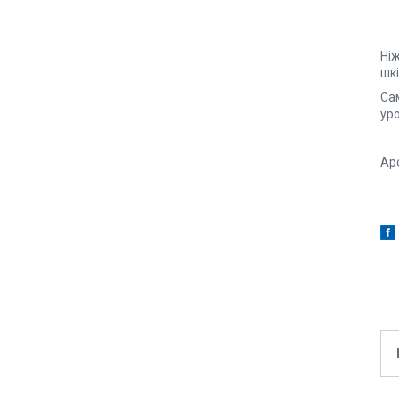
Ніж
шк
Сам
ур
Аро