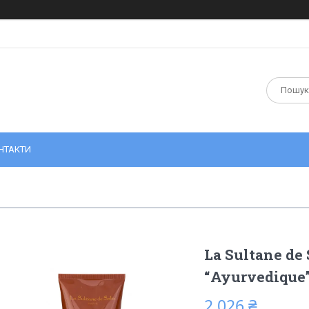
НТАКТИ
La Sultane d
“Ayurvedique
2 026 ₴