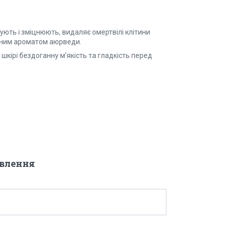
ують і зміцнюють, видаляє омертвілі клітини
іжним ароматом аюрведи.
шкірі бездоганну м’якість та гладкість перед
овлення