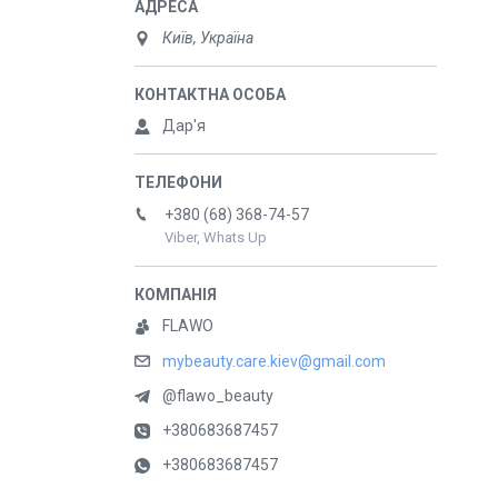
Київ, Україна
Дар'я
+380 (68) 368-74-57
Viber, Whats Up
FLAWO
mybeauty.care.kiev@gmail.com
@flawo_beauty
+380683687457
+380683687457