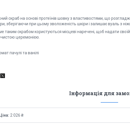
ний скраб на основі протеїнів шовку з властивостями, що розгладж
іри, зберігаючи при цьому зволоженість шкіри і залишає вуаль з н
е таким скрабом користуються місцеві наречені, щоб надати своїй 
очистою церемонією.
мат пачулі та ванілі
Інформація для зам
Ціна:
2 026 ₴