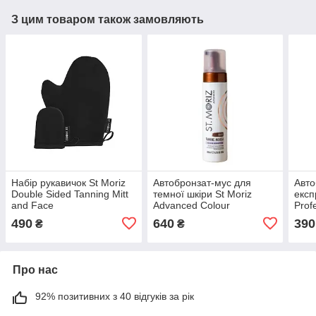
З цим товаром також замовляють
Набір рукавичок St Moriz
Автобронзат-мус для
Авто
Double Sided Tanning Mitt
темної шкіри St Moriz
експ
and Face
Advanced Colour
Prof
Correcting Mousse Dark
Loti
490
640
390
₴
₴
200ml
Про нас
92% позитивних з 40 відгуків за рік