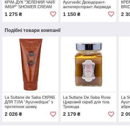
КРІМ-ДУК "ЗЕЛЕНИЙ ЧАЙ/
Ayurvedic Дезодорант-
КРЕ
ІМБІР" SHOWER CREAM
антиперспірант Аюрведа
BRI
"GINGER/GREEN TEA"
1 275
1 150
2 3
₴
₴
Подібні товари компанії
La Sultane de Saba СКРАБ
La Sultane De Saba Rose
La S
ДЛЯ ТІЛА “Ayurvedique” з
Цукровий скраб для тіла
Ayur
протеїном шовку
Троянда
абри
2 026
2 179
2 0
₴
₴