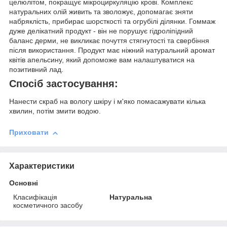
целюлітом, покращує мікроциркуляцію крові. Комплекс
натуральних олій живить та зволожує, допомагає зняти
набряклість, прибирає шорсткості та огрубілі ділянки. Гоммаж
дуже делікатний продукт - він не порушує гідроліпідний
баланс дерми, не викликає почуття стягнутості та свербіння
після використання. Продукт має ніжний натуральний аромат
квітів апельсину, який допоможе вам налаштуватися на
позитивний лад.
Спосіб застосування:
Нанести скраб на вологу шкіру і м'яко помасажувати кілька
хвилин, потім змити водою.
Приховати
Характеристики
Основні
Класифікація
Натуральна
косметичного засобу