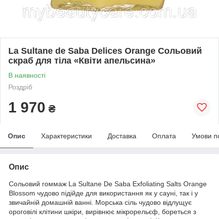
La Sultane de Saba Delices Orange Сольовий
скраб для тіла «Квіти апельсина»
В наявності
Роздріб
1 970
₴
Опис
Характеристики
Доставка
Оплата
Умови п
Опис
Сольовий гоммаж La Sultane De Saba Exfoliating Salts Orange
Blossom чудово підійде для використання як у сауні, так і у
звичайній домашній ванні. Морська сіль чудово відлущує
ороговілі клітини шкіри, вирівнює мікрорельєф, бореться з