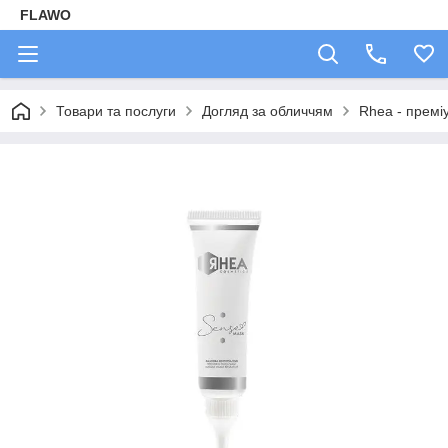
FLAWO
Товари та послуги
Догляд за обличчям
Rhea - преміу