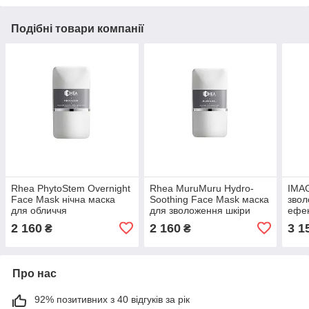
Подібні товари компанії
Rhea PhytoStem Overnight
Rhea MuruMuru Hydro-
IMA
Face Mask нічна маска
Soothing Face Mask маска
звол
для обличчя
для зволоження шкіри
ефек
прод
2 160
2 160
3 1
₴
₴
зовн
вто
Про нас
92% позитивних з 40 відгуків за рік