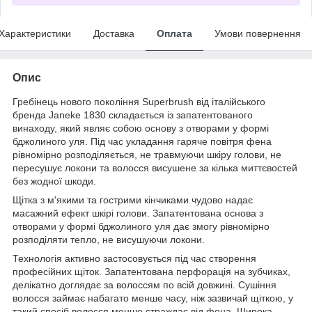
Характеристики
Доставка
Оплата
Умови повернення
Опис
Гребінець нового покоління Superbrush від італійського
бренда Janeke 1830 складається із запатентованого
винаходу, який являє собою основу з отворами у формі
бджолиного уля. Під час укладання гаряче повітря фена
рівномірно розподіляється, не травмуючи шкіру голови, не
пересушує локони та волосся висушене за кілька миттєвостей
без жодної шкоди.
Щітка з м'якими та гострими кінчиками чудово надає
масажний ефект шкірі голови. Запатентована основа з
отворами у формі бджолиного уля дає змогу рівномірно
розподіляти тепло, не висушуючи локони.
Технологія активно застосовується під час створення
професійних щіток. Запатентована перфорація на зубчиках,
делікатно доглядає за волоссям по всій довжині. Сушіння
волосся займає набагато менше часу, ніж зазвичай щіткою, у
такий спосіб волосся менше страждає від фена. Широка