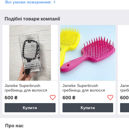
Всі умови повернення
Подібні товари компанії
Janeke Superbrush
Janeke Superbrush
Jane
гребінець для волосся
гребінець для волосся
греб
600
600
600
₴
₴
Купити
Купити
Про нас