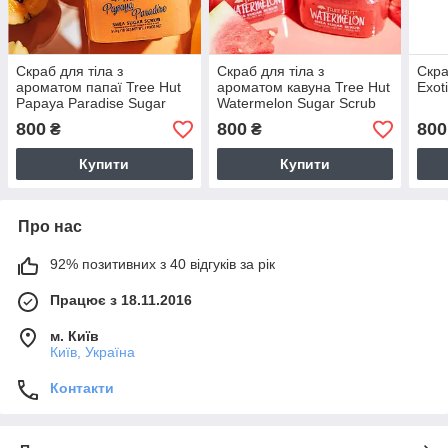
Скраб для тіла з
Скраб для тіла з
Скра
ароматом папаї Tree Hut
ароматом кавуна Tree Hut
Exot
Papaya Paradise Sugar
Watermelon Sugar Scrub
Scrub
800
800
800
₴
₴
Купити
Купити
Про нас
92% позитивних з 40 відгуків за рік
Працює з 18.11.2016
м. Київ
Київ, Україна
Контакти