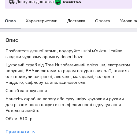
Доступна доставка
Опис
Характеристики
Доставка
Оплата
Умови п
Опис
Позбавтеся денної втоми, подаруйте шкірі м’якість і сяйво,
завдяки чудовому аромату desert haze.
Цукровий скраб від Tree Hut збагачений олією ши, екстрактом
полуниці, BHA кислотами та рядом натуральних олії, таких як
олія примули вечірньої, авокадо, макадамії, солодкого
мигдалю, сафлору та апельсинової олії.
Спосіб застосування:
Нанесіть скраб на вологу або суху шкіру круговими рухами
для рівномірного покриття та ефективності відлущування.
Ретельно змийте.
Обʼєм: 510 гр
Приховати