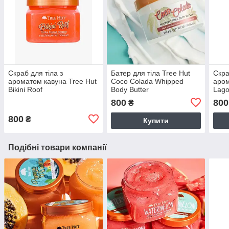
Скраб для тіла з
Батер для тіла Tree Hut
Скра
ароматом кавуна Tree Hut
Coco Colada Whipped
аром
Bikini Roof
Body Butter
Lago
800
800
₴
800
₴
Купити
Подібні товари компанії