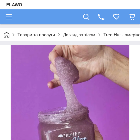
FLAWO
Товари та послуги
Догляд за тілом
Tree Hut - амерік