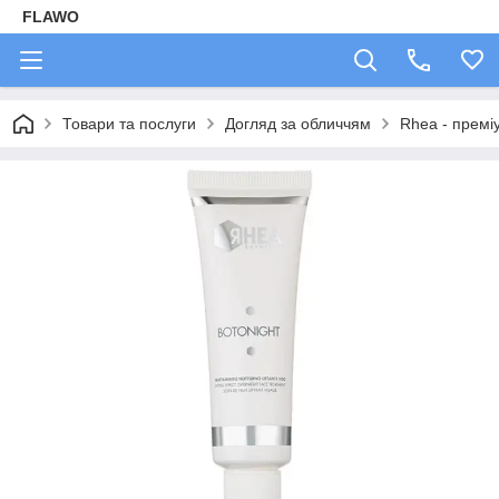
FLAWO
Товари та послуги
Догляд за обличчям
Rhea - преміу