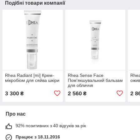
Подібні товари компанії
Rhea Radiant [mi] Крем-
Rhea Sense Face
Rhea
мікробіом для сяйва шкіри
Пом'якшувальний бальзам
ожи
для обличчя
3 300
2 560
2 8
₴
₴
Про нас
92% позитивних з 40 відгуків за рік
Працює з 18.11.2016