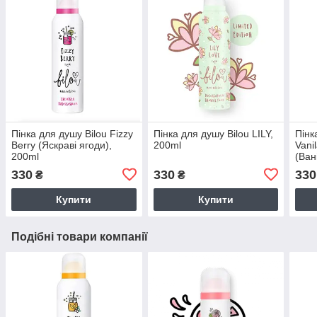
Пінка для душу Bilou Fizzy
Пінка для душу Bilou LILY,
Пінк
Berry (Яскраві ягоди),
200ml
Vani
200ml
(Ван
330
330
330
₴
₴
Купити
Купити
Подібні товари компанії