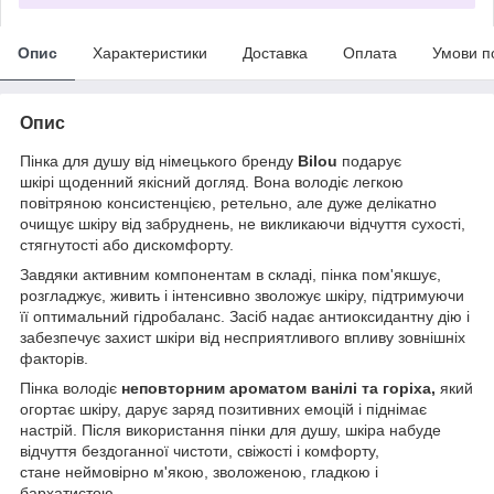
Опис
Характеристики
Доставка
Оплата
Умови п
Опис
Пінка для душу від німецького бренду
Bilou
подарує
шкірі щоденний якісний догляд. Вона володіє легкою
повітряною консистенцією, ретельно, але дуже делікатно
очищує шкіру від забруднень, не викликаючи відчуття сухості,
стягнутості або дискомфорту.
Завдяки активним компонентам в складі, пінка пом'якшує,
розгладжує, живить і інтенсивно зволожує шкіру, підтримуючи
її оптимальний гідробаланс. Засіб надає антиоксидантну дію і
забезпечує захист шкіри від несприятливого впливу зовнішніх
факторів.
Пінка володіє
неповторним ароматом ванілі та горіха,
який
огортає шкіру, дарує заряд позитивних емоцій і піднімає
настрій. Після використання пінки для душу, шкіра набуде
відчуття бездоганної чистоти, свіжості і комфорту,
стане неймовірно м'якою, зволоженою, гладкою і
бархатистою.