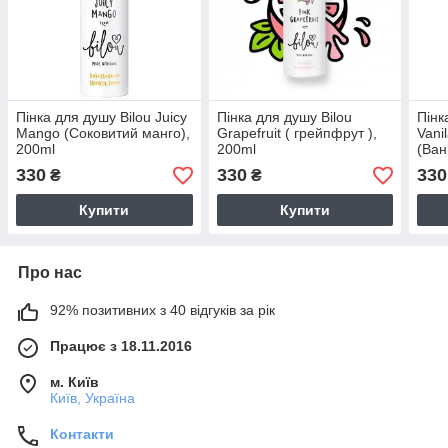
Пінка для душу Bilou Juicy
Пінка для душу Bilou
Пінк
Mango (Соковитий манго),
Grapefruit ( грейпфрут ),
Vani
200ml
200ml
(Ван
330
330
330
₴
₴
Купити
Купити
Про нас
92% позитивних з 40 відгуків за рік
Працює з 18.11.2016
м. Київ
Київ, Україна
Контакти