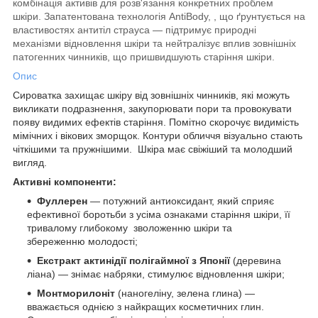
комбінація активів для розв'язання конкретних проблем
шкіри. Запатентована технологія AntiBody, , що ґрунтується на
властивостях антитіл страуса — підтримує природні
механізми відновлення шкіри та нейтралізує вплив зовнішніх
патогенних чинників, що пришвидшують старіння шкіри.
Опис
Сироватка захищає шкіру від зовнішніх чинників, які можуть
викликати подразнення, закупорювати пори та провокувати
появу видимих ефектів старіння. Помітно скорочує видимість
мімічних і вікових зморщок. Контури обличчя візуально стають
чіткішими та пружнішими. Шкіра має свіжіший та молодший
вигляд.
Активні компоненти:
Фуллерен
— потужний антиоксидант, який сприяє
ефективної боротьби з усіма ознаками старіння шкіри, її
тривалому глибокому зволоженню шкіри та
збереженню молодості;
Екстракт актинідії полігаймної з Японії
(деревина
ліана) — знімає набряки, стимулює відновлення шкіри;
Монтморилоніт
(наногеліну, зелена глина) —
вважається однією з найкращих косметичних глин.