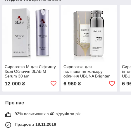
Сироватка M для Ліфтингу
Сироватка для
Сиро
Кожі Обличчя 3LAB M
поліпшення кольору
інте
Serum 30 мл
обличчя UBUNA Brighten
UBUN
Maximum Glow Serum 30
Hydr
12 000
6 960
6 9
₴
₴
мл
Про нас
92% позитивних з 40 відгуків за рік
Працює з 18.11.2016