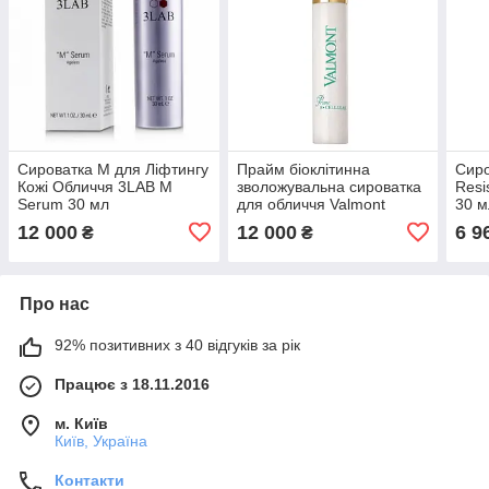
Сироватка M для Ліфтингу
Прайм біоклітинна
Сиро
Кожі Обличчя 3LAB M
зволожувальна сироватка
Resi
Serum 30 мл
для обличчя Valmont
30 м
Prime B Cellular 30 мл
12 000
12 000
6 9
₴
₴
Про нас
92% позитивних з 40 відгуків за рік
Працює з 18.11.2016
м. Київ
Київ, Україна
Контакти