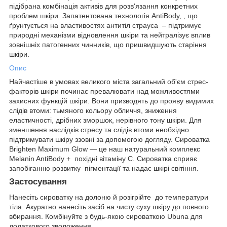
підібрана комбінація активів для розв'язання конкретних
проблем шкіри. Запатентована технологія AntiBody, , що
ґрунтується на властивостях антитіл страуса – підтримує
природні механізми відновлення шкіри та нейтралізує вплив
зовнішніх патогенних чинників, що пришвидшують старіння
шкіри.
Опис
Найчастіше в умовах великого міста загальний об'єм стрес-
факторів шкіри починає превалювати над можливостями
захисних функцій шкіри. Вони призводять до прояву видимих
слідів втоми: тьмяного кольору обличчя, зниження
еластичності, дрібних зморшок, нерівного тону шкіри. Для
зменшення наслідків стресу та слідів втоми необхідно
підтримувати шкіру ззовні за допомогою догляду. Сироватка
Brighten Maximum Glow — це наш натуральний комплекс
Melanin AntiBody + похідні вітаміну С. Сироватка сприяє
запобіганню розвитку пігментації та надає шкірі світіння.
Застосування
Нанесіть сироватку на долоню й розігрійте до температури
тіла. Акуратно нанесіть засіб на чисту суху шкіру до повного
вбирання. Комбінуйте з будь-якою сироваткою Ubuna для
додаткового зволоження.