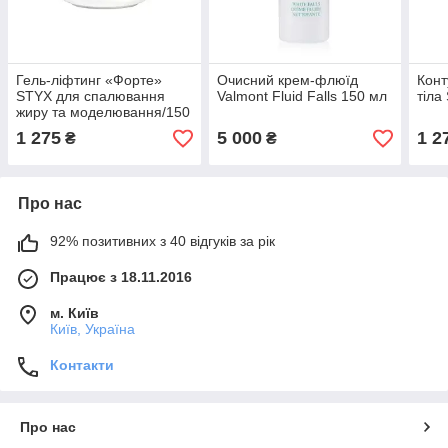
Гель-ліфтинг «Форте»
Очисний крем-флюїд
Конт
STYX для спалювання
Valmont Fluid Falls 150 мл
тіла
жиру та моделювання/150
мл
1 275
5 000
1 2
₴
₴
Про нас
92% позитивних з 40 відгуків за рік
Працює з 18.11.2016
м. Київ
Київ, Україна
Контакти
Про нас