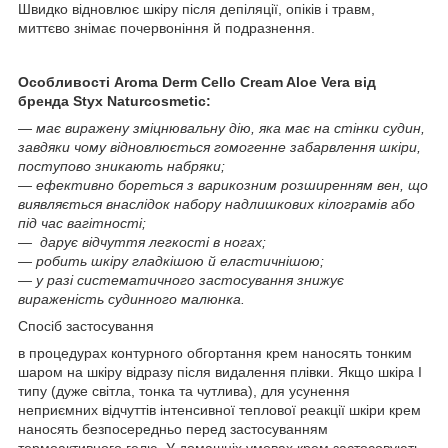
Швидко відновлює шкіру після депіляції, опіків і травм,
миттєво знімає почервоніння й подразнення.
Особливості Aroma Derm Cello Cream Aloe Vera від
бренда Styx Naturcosmetic:
— має виражену зміцнювальну дію, яка має на стінки судин,
завдяки чому відновлюється гомогенне забарвлення шкіри,
поступово зникають набряки;
— ефективно бореться з варикозним розширенням вен, що
виявляється внаслідок набору надлишкових кілограмів або
під час вагітності;
— дарує відчуття легкості в ногах;
— робить шкіру гладкішою й еластичнішою;
— у разі систематичного застосування знижує
вираженість судинного малюнка.
Спосіб застосування
в процедурах контурного обгортання крем наносять тонким
шаром на шкіру відразу після видалення плівки. Якщо шкіра I
типу (дуже світла, тонка та чутлива), для усунення
неприємних відчуттів інтенсивної теплової реакції шкіри крем
наносять безпосередньо перед застосуванням
термоактивного гелю. У домашніх умовах крем застосовують