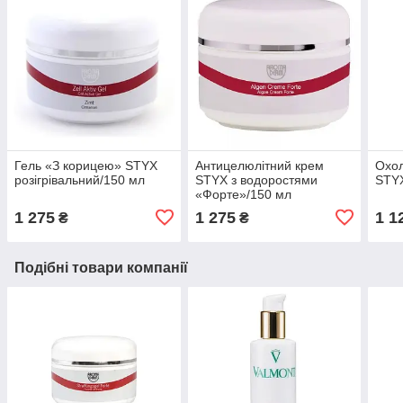
Гель «З корицею» STYX
Антицелюлітний крем
Охол
розігрівальний/150 мл
STYX з водоростями
STY
«Форте»/150 мл
1 275
1 275
1 1
₴
₴
Подібні товари компанії