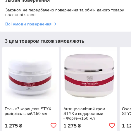
Умови повернення
Законом не передбачено повернення та обмін даного товару
належної якості
Всі умови повернення
З цим товаром також замовляють
Гель «З корицею» STYX
Антицелюлітний крем
Охол
розігрівальний/150 мл
STYX з водоростями
STY
«Форте»/150 мл
1 275
1 275
1 1
₴
₴