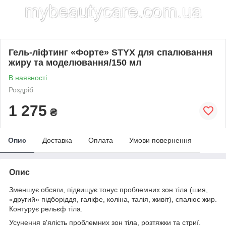
Гель-ліфтинг «Форте» STYX для спалювання
жиру та моделювання/150 мл
В наявності
Роздріб
1 275
₴
Опис
Доставка
Оплата
Умови повернення
Опис
Зменшує обсяги, підвищує тонус проблемних зон тіла (шия,
«другий» підборіддя, галіфе, коліна, талія, живіт), спалює жир.
Контурує рельєф тіла.
Усунення в'ялість проблемних зон тіла, розтяжки та стриї.