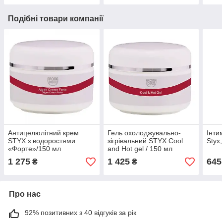
Подібні товари компанії
Антицелюлітний крем
Гель охолоджувально-
Інти
STYX з водоростями
зігрівальний STYX Cool
Styx
«Форте»/150 мл
and Hot gel / 150 мл
1 275
1 425
645
₴
₴
Про нас
92% позитивних з 40 відгуків за рік