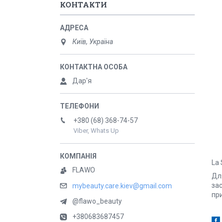
КОНТАКТИ
Київ, Україна
Дар'я
+380 (68) 368-74-57
Viber, Whats Up
La
FLAWO
Для
за
mybeauty.care.kiev@gmail.com
при
@flawo_beauty
+380683687457