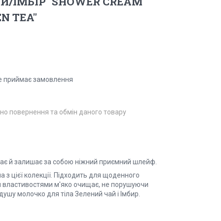
Й/ІМБІР" SHOWER CREAM
N TEA"
е приймає замовлення
но повернення та обмін даного товару
щає й залишає за собою ніжний приємний шлейф.
 з цієї колекції. Підходить для щоденного
и властивостями м'яко очищає, не порушуючи
ушу молочко для тіла Зелений чай і Імбир.