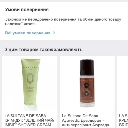
Умови повернення
Законом не передбачено повернення та обмін даного товару
належної якості
Всі умови повернення
З цим товаром також замовляють
LA SULTANE DE SABA
La Sultane De Saba
LA 
КРІМ-ДУК "ЗЕЛЕНИЙ ЧАЙ/
Ayurvedic Дезодорант-
КРЕ
ІМБІР" SHOWER CREAM
антиперспірант Аюрведа
BRI