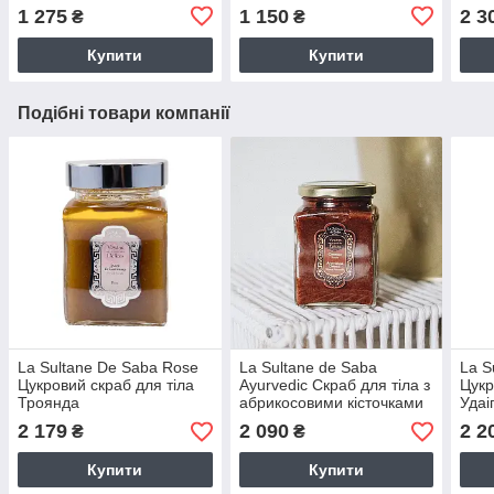
"GINGER/GREEN TEA"
1 275
1 150
2 3
₴
₴
Купити
Купити
Подібні товари компанії
La Sultane De Saba Rose
La Sultane de Saba
La S
Цукровий скраб для тіла
Ayurvedic Скраб для тіла з
Цукр
Троянда
абрикосовими кісточками
Удаі
2 179
2 090
2 2
₴
₴
Купити
Купити