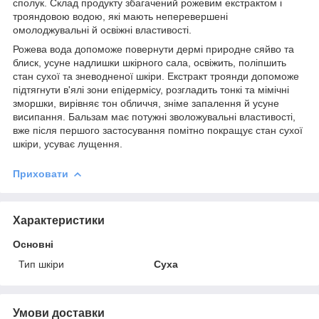
сполук. Склад продукту збагачений рожевим екстрактом і
трояндовою водою, які мають неперевершені
омолоджувальні й освіжні властивості.
Рожева вода допоможе повернути дермі природне сяйво та
блиск, усуне надлишки шкірного сала, освіжить, поліпшить
стан сухої та зневодненої шкіри. Екстракт троянди допоможе
підтягнути в'ялі зони епідермісу, розгладить тонкі та мімічні
зморшки, вирівняє тон обличчя, зніме запалення й усуне
висипання. Бальзам має потужні зволожувальні властивості,
вже після першого застосування помітно покращує стан сухої
шкіри, усуває лущення.
Приховати
Характеристики
Основні
Тип шкіри
Суха
Умови доставки