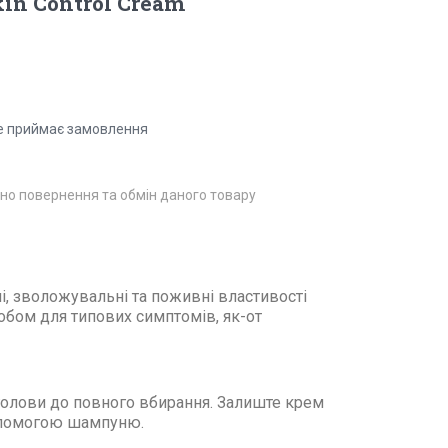
kin Control Cream
е приймає замовлення
но повернення та обмін даного товару
, зволожувальні та поживні властивості
бом для типових симптомів, як-от
 голови до повного вбирання. Залиште крем
 допомогою шампуню.