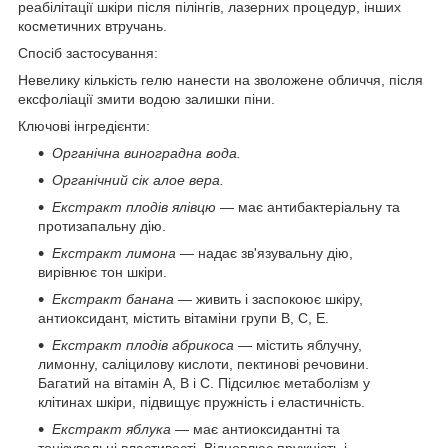
реабілітації шкіри після пілінгів, лазерних процедур, інших
косметичних втручань.
Спосіб застосування:
Невелику кількість гелю нанести на зволожене обличчя, після
ексфоліації змити водою залишки піни.
Ключові інгредієнти:
Органічна виноградна вода.
Органічний сік алое вера.
Екстракт плодів ялівцю
— має антибактеріальну та
протизапальну дію.
Екстракт лимона
— надає зв'язувальну дію,
вирівнює тон шкіри.
Екстракт банана
— живить і заспокоює шкіру,
антиоксидант, містить вітаміни групи B, С, Е.
Екстракт плодів абрикоса
— містить яблучну,
лимонну, саліцилову кислоти, пектинові речовини.
Багатий на вітамін А, В і С. Підсилює метаболізм у
клітинах шкіри, підвищує пружність і еластичність.
Екстракт яблука
— має антиоксидантні та
тонізувальні властивості. Відновлює пружність і