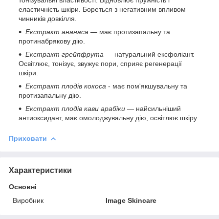
еластичність шкіри. Бореться з негативним впливом
чинників довкілля.
Екстракт ананаса
— має протизапальну та
протинабрякову дію.
Екстракт грейпфрута
— натуральний ексфоліант.
Освітлює, тонізує, звужує пори, сприяє регенерації
шкіри.
Екстракт плодів кокоса
- має пом'якшувальну та
протизапальну дію.
Екстракт плодів кави арабіки
— найсильніший
антиоксидант, має омолоджувальну дію, освітлює шкіру.
Приховати
Характеристики
Основні
Виробник
Image Skincare