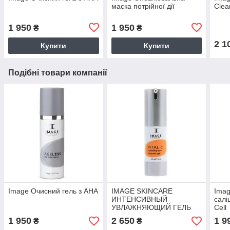
маска потрійної дії
Clea
1 950
1 950
₴
₴
2 1
Купити
Купити
Подібні товари компанії
Image Очисний гель з АНА
IMAGE SKINCARE
Ima
ИНТЕНСИВНЫЙ
салі
УВЛАЖНЯЮЩИЙ ГЕЛЬ
Cell
ДЛЯ ВЕК Vital C Hydrating
1 950
2 650
1 9
₴
₴
Eye Recovery Gel