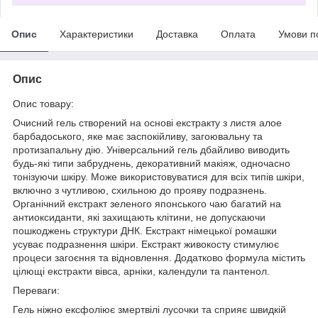
Опис
Характеристики
Доставка
Оплата
Умови п
Опис
Опис товару:
Очисний гель створений на основі екстракту з листя алое
барбадоського, яке має заспокійливу, загоювальну та
протизапальну дію. Універсальний гель дбайливо виводить
будь-які типи забруднень, декоративний макіяж, одночасно
тонізуючи шкіру. Може використовуватися для всіх типів шкіри,
включно з чутливою, схильною до прояву подразнень.
Органічний екстракт зеленого японського чаю багатий на
антиоксиданти, які захищають клітини, не допускаючи
пошкоджень структури ДНК. Екстракт німецької ромашки
усуває подразнення шкіри. Екстракт живокосту стимулює
процеси загоєння та відновлення. Додатково формула містить
цілющі екстракти вівса, арніки, календули та пантенол.
Переваги:
Гель ніжно ексфоліює змертвілі лусочки та сприяє швидкій