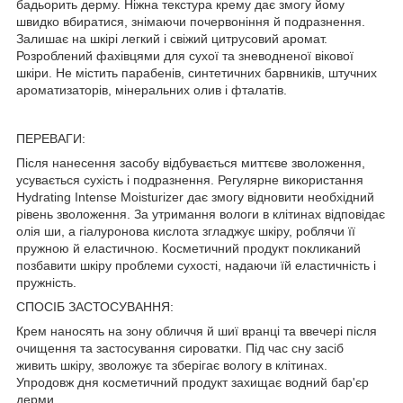
бадьорить дерму. Ніжна текстура крему дає змогу йому
швидко вбиратися, знімаючи почервоніння й подразнення.
Залишає на шкірі легкий і свіжий цитрусовий аромат.
Розроблений фахівцями для сухої та зневодненої вікової
шкіри. Не містить парабенів, синтетичних барвників, штучних
ароматизаторів, мінеральних олив і фталатів.
ПЕРЕВАГИ:
Після нанесення засобу відбувається миттєве зволоження,
усувається сухість і подразнення. Регулярне використання
Hydrating Intense Moisturizer дає змогу відновити необхідний
рівень зволоження. За утримання вологи в клітинах відповідає
олія ши, а гіалуронова кислота згладжує шкіру, роблячи її
пружною й еластичною. Косметичний продукт покликаний
позбавити шкіру проблеми сухості, надаючи їй еластичність і
пружність.
СПОСІБ ЗАСТОСУВАННЯ:
Крем наносять на зону обличчя й шиї вранці та ввечері після
очищення та застосування сироватки. Під час сну засіб
живить шкіру, зволожує та зберігає вологу в клітинах.
Упродовж дня косметичний продукт захищає водний бар'єр
дерми.