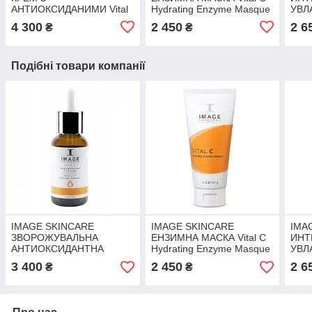
АНТИОКСИДАНИМИ Vital
Hydrating Enzyme Masque
УВЛ
C Hydrating Repair Crème
ДЛЯ 
4 300
2 450
2 6
₴
₴
Eye 
Подібні товари компанії
IMAGE SKINCARE
IMAGE SKINCARE
IMA
ЗВОРОЖУВАЛЬНА
ЕНЗИМНА МАСКА Vital C
ИНТ
АНТИОКСИДАНТНА
Hydrating Enzyme Masque
УВЛ
СИБРАТКА З ВІТАМІНАМИ
ДЛЯ 
3 400
2 450
2 6
₴
₴
А, С, Е Vital C Hydrating
Eye 
AC&E Serum