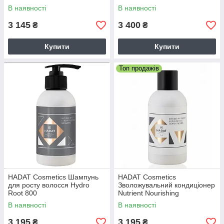
Moisture Shampoo
В наявності
В наявності
3 145
3 400
₴
₴
Купити
Купити
Топ продажів
HADAT Cosmetics Шампунь
HADAT Cosmetics
для росту волосся Hydro
Зволожувальний кондиціонер
Root 800
Nutrient Nourishing
Conditioner 800
В наявності
В наявності
3 195
3 195
₴
₴