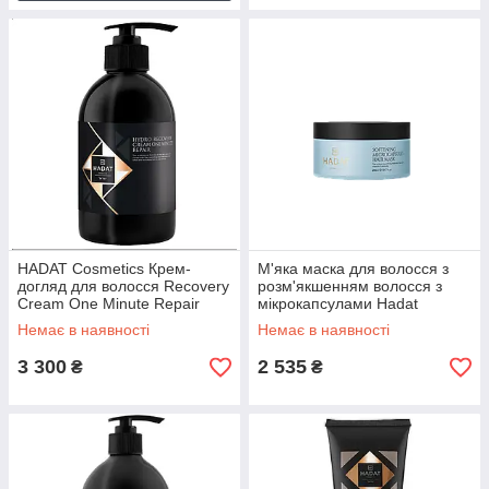
HADAT Cosmetics Крем-
М'яка маска для волосся з
догляд для волосся Recovery
розм'якшенням волосся з
Cream One Minute Repair
мікрокапсулами Hadat
Cosmetics Softening
Немає в наявності
Немає в наявності
Microcapsule Hair Mask
3 300
2 535
₴
₴