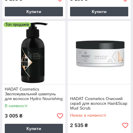
Купити
Купити
Топ продажів
HADAT Cosmetics
Зволожувальний шампунь
для волосся Hydro Nourishing
HADAT Cosmetics Очисний
Moisture Shampoo 800
скраб для волосся Hair&Scap
В наявності
Mud Scrub
3 005
Немає в наявності
₴
2 535
₴
Купити