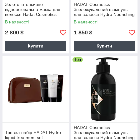
Золото інтенсивно
HADAT Cosmetics
відновлювальна маска для
Зволожувальний шампунь
волосся Hadat Cosmetics
для волосся Hydro Nourishing
Golden Hour Hair Mask (280
Moisture Shampoo
В наявності
В наявності
мл)
2 800
1 850
₴
₴
Купити
Купити
Топ
HADAT Cosmetics
Тревел-набір HADAT Hydro
Зволожувальний шампунь
liquid treatment set
для волосся Hydro Nourishing