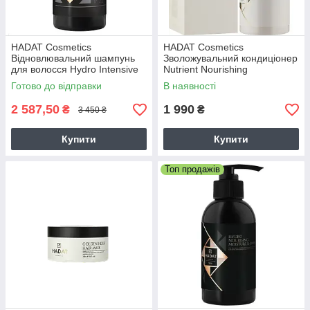
HADAT Cosmetics
HADAT Cosmetics
Відновлювальний шампунь
Зволожувальний кондиціонер
для волосся Hydro Intensive
Nutrient Nourishing
Repair Shampoo
Conditioner
Готово до відправки
В наявності
2 587,50
1 990
₴
₴
3 450 ₴
Купити
Купити
Топ продажів