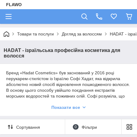
FLAWO
Товари та послуги
Догляд за волоссям
HADAT - ізра
HADAT - ізраїльська професійна косметика для
волосся
Бренд «Hadat Cosmetics» був заснований у 2016 році
перукарем-стилістом із Ізраїлю Софі Хадат, яка відкрила
абсолютно новий спосіб відновлення пошкодженого волосся.
В основу цього способу увійшло поєднання екстрактів
морських водоростей та поживних олій. Софі розуміла, що
кожна дівчина мріє про здорове, блискуче і шовковисте
Показати все
волосся і вона зуміла задовольнити це бажання, вклавши в
основу косметики технологію Sea Oil Silk, яка ідеально
підійшла для всіх типів волосся.
Сортування
0
Фільтри
Результатом процедур за новою технологією стало
відновлення втраченої краси волосся, надання їм