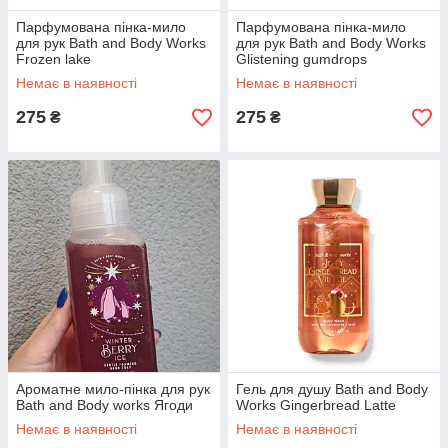
Парфумована пінка-мило
Парфумована пінка-мило
для рук Bath and Body Works
для рук Bath and Body Works
Frozen lake
Glistening gumdrops
Немає в наявності
Немає в наявності
275
275
₴
₴
Ароматне мило-пінка для рук
Гель для душу Bath and Body
Bath and Body works Ягоди
Works Gingerbread Latte
Немає в наявності
Немає в наявності