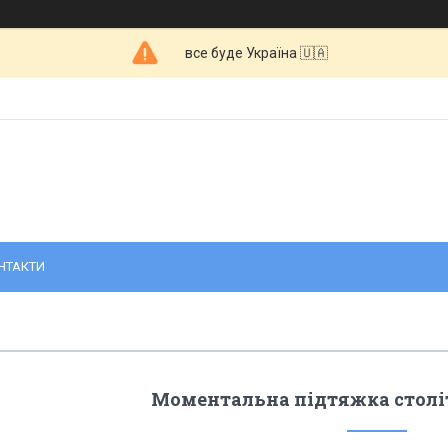
все буде Україна 🇺🇦
НТАКТИ
Моментальна підтяжка столітт