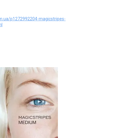
om.ua/p1272992204-magicstripes-
ml