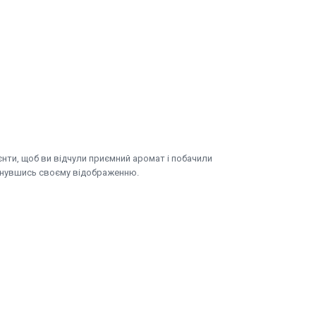
ієнти, щоб ви відчули приємний аромат і побачили
хнувшись своєму відображенню.