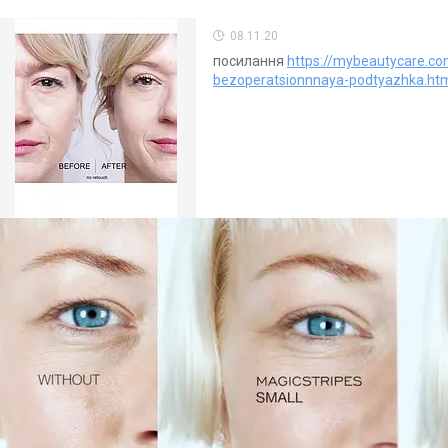
08.11.20
посилання
https://mybeautycare.c
bezoperatsionnnaya-podtyazhka.ht