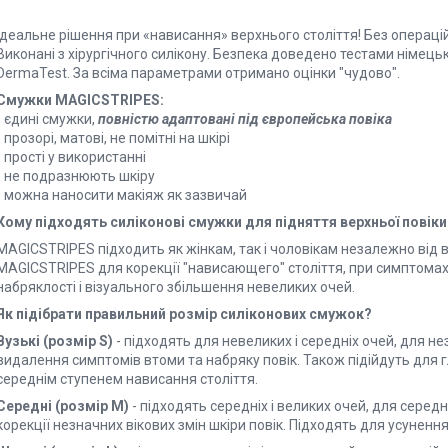
Ідеальне рішення при «нависання» верхнього століття! Без операцій
Виконані з хірургічного силікону. Безпека доведено тестами німець
DermaTest. За всіма параметрами отримано оцінки "чудово".
Смужки MAGICSTRIPES:
- єдині смужки,
повністю адаптовані під європейська повіка
- прозорі, матові, не помітні на шкірі
- прості у використанні
- не подразнюють шкіру
- можна наносити макіяж як зазвичай
Кому підходять силіконові смужки для підняття верхньої повік
MAGICSTRIPES підходить як жінкам, так і чоловікам незалежно від 
MAGICSTRIPES для корекції "нависающего" століття, при симптомах 
набряклості і візуального збільшення невеликих очей.
Як підібрати правильний розмір силіконових смужок?
Вузькі (розмір S
)
- підходять для невеликих і середніх очей, для не
видалення симптомів втоми та набряку повік. Також підійдуть для
середнім ступенем нависання століття.
Середні
(розмір М)
- підходять середніх і великих очей, для середн
корекції незначних вікових змін шкіри повік. Підходять для усунен