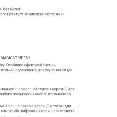
 і без болю!
кого інституту незалежної експертизи
и
MAGICSTRIPES?
віку. Особливо ефективні смужки
втоми, недосипання, для усунення слідів
значною і нормальної ступеня корекції, для
 глибоко посаджених очей з незначною та
ьої і більшою мірою корекції, а також для
ня симптомів набрякання верхнього століття.