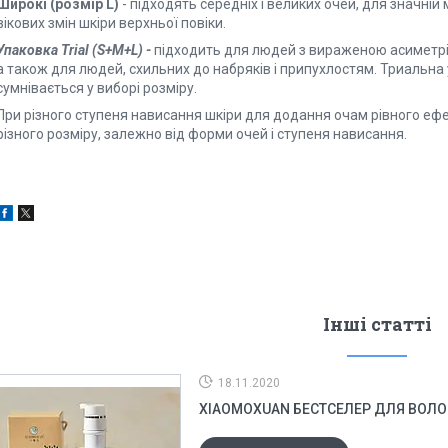
Широкі (розмір L
)
- підходять середніх і великих очей, для значній 
вікових змін шкіри верхньої повіки.
Упаковка Trial (S+M+L) -
підходить для людей з вираженою асиметрією
а також для людей, схильних до набряків і припухлостям. Триальна
сумнівається у виборі розміру.
При різного ступеня нависання шкіри для додання очам рівного е
різного розміру, залежно від форми очей і ступеня нависання.
Інші статті
18.11.2020
XIAOMOXUAN БЕСТСЕЛЕР ДЛЯ ВОЛОС