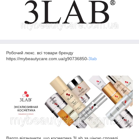
Робочий люкс. всі товари бренду
https://mybeautycare.com.ua/g90736850-
3lab
Варто відзначити, що косметика 3Lab за ціною справді