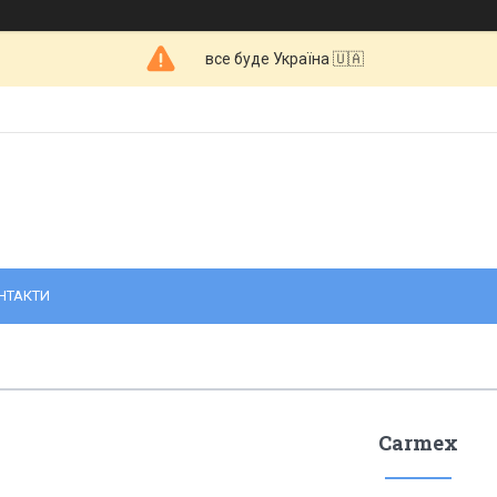
все буде Україна 🇺🇦
НТАКТИ
Carmex