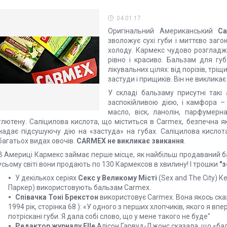
04.01.17
Оригінальний Американський
Ca
зволожує сухі губи і миттєво заго
холоду. Кармекс чудово розгладж
рівно і красиво. Бальзам для гу
лікувальних цілях: від порізів, тріщ
застуди і прищиків. Він не викликає
У складі бальзаму присутні такі 
заспокійливою дією, і камфора –
масло, віск, ланолін, парфумерн
глютену. Саліцилова кислота, що міститься в Carmex, безпечна я
надає підсушуючу дію на «застуда» на губах. Саліцилова кислот
багатьох видах овочів.
CARMEX не викликає звикання
.
В Америці Кармекс займає перше місце, як найбільш продаваний б
усьому світі вони продають по 130 Кармексов в хвилину! І трошки
"з
У декількох серіях
Секс у Великому Місті
(Sex and The City) 
Паркер) використовують бальзам Carmex.
Співачка Тоні Брекстон
використовує Carmex. Вона якось сказ
1994 рік, сторінка 68 ): «У одного з перших хлопчиків, якого я вп
потріскані губи. Я дала собі слово, що у мене такого не буде"
Редактор журналу Elle
Алісон Гарвуд-Джонс сказала, що «бал