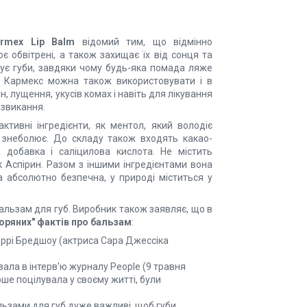
rmex Lip Balm
відомий тим, що відмінно
ює обвітрені, а також захищає їх від сонця та
ує губи, завдяки чому будь-яка помада ляже
б Кармекс можна також використовувати і в
ин, лущення, укусів комах і навіть для лікування
 звикання.
активні інгредієнти, як ментол, який володіє
 знеболює. До складу також входять какао-
а добавка і саліцилова кислота. Не містить
к Аспірин. Разом з іншими інгредієнтами вона
а абсолютно безпечна, у природі міститься у
альзам для губ. Виробник також заявляє, що в
оряних" фактів про бальзам
:
Керрі Бредшоу (актриса Сара Джессіка
ала в інтерв'ю журналу People (9 травня
ерше поцілувала у своєму житті, були
ьзами для губ дуже важливі, щоб губи